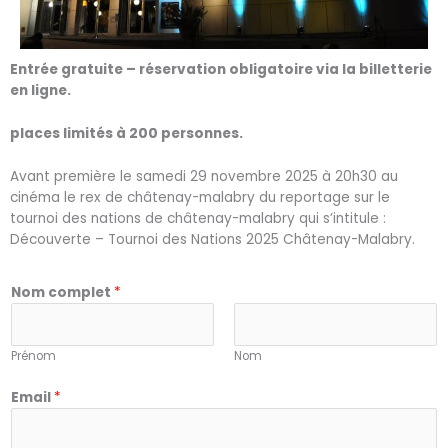
Entrée gratuite – réservation obligatoire via la billetterie
en ligne.
places limités à 200 personnes.
Avant première le samedi 29 novembre 2025 à 20h30 au
cinéma le rex de châtenay-malabry du reportage sur le
tournoi des nations de châtenay-malabry qui s’intitule :
Découverte – Tournoi des Nations 2025 Châtenay-Malabry.
d
Nom complet
*
e
*
N
Prénom
Nom
o
m
Email
*
b
r