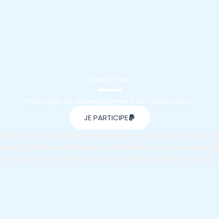
Faire un don
Participez au développement de l'association
JE PARTICIPE
ment à la législation en vigueur, ce don peut donner dr
on d’impôt sous certaines conditions. Nous vous consei
conserver ce certificat pour vos déclarations fiscales.