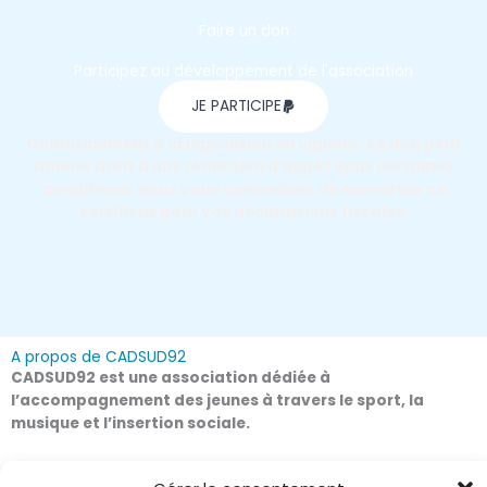
Faire un don
Participez au développement de l'association
JE PARTICIPE
Conformément à la législation en vigueur, ce don peut
donner droit à une réduction d’impôt sous certaines
conditions. Nous vous conseillons de conserver ce
certificat pour vos déclarations fiscales.
A propos de CADSUD92
CADSUD92 est une association dédiée à
l’accompagnement des jeunes à travers le sport, la
musique et l’insertion sociale.
Liens rapides